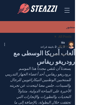
منشور
All Posts
léa
All Posts
9 يناير
2 دقيقة قراءة
ألعاب أمريكا الوسطى مع
ملاحظات المدرب
رودريغو ريفاس
يسعدنا أن نلتقي مجدداً هذا الموسم 
برودريغو ريفاس، أحد أعضاء الجهاز التدريبي 
للمنتخبين الوطنيين النيكاراغويين للرجال 
والسيدات. جلس معنا ليتحدث عن تجربته 
الأخيرة على الساحة الدولية، متناولاً 
التحديات والتطورات والإنجازات التي 
تحققت خلال البطولة، بالإضافة إلى ما 