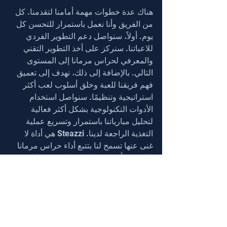
هناك عدة خطوات مهمة أمامنا لتقدمنا. كل 
من الفريق وأنا نعمل باستمرار للتحسن كل 
يوم. أولاً، سنواصل دعم التطوير الفردي 
للاعباتنا. سنركز على أخذ التطوير التقني 
والمعرفي لحراس مرمانا إلى المستوى 
التالي. بالإضافة إلى ذلك، نهدف إلى تعميق 
فهم فريقنا للعبة وخلق أسلوب لعب أكثر 
استراتيجية وتنظيمًا. سنواصل استخدام 
الأدوات التكنولوجية بشكل أكثر فعالية 
لتحليل مبارياتنا باستمرار وتسريع عملية 
التغذية الراجعة لدينا. Steazzi هي أداة لا 
غنى عنها تسمح لنا بتتبع أداء حراس مرمانا 
والفريق بأكمله في الوقت الفعلي خلال 
المباريات. باستخدام هذا البرنامج، يمكننا 
مراقبة حركات لاعبينا وقراراتهم ومواقفهم 
في اللعبة بوضوح شديد خلال كل مباراة. 
باستخدام البيانات التي يوفرها Steazzi، 
يمكننا تقديم ملاحظات فورية للاعبينا وتتبع 