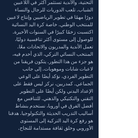
التحتية، والأندية تستثمر أكثر في اللاعبين 
الشباب. تلعب الدوريات للرجال والنساء 
دورًا مهمًا في تطوير الرياضيين وإنتاج لاعبين 
للمنتخب الوطني. خاصة كرة اليد النسائية 
اكتسبت زخمًا كبيرًا في السنوات الأخيرة. 
للوصول إلى مستوى أكثر تنافسية دوليًا، 
تعمل الأندية والمدربون والاتحادات معًا. 
المنتخب النسائي التركي، الذي أخدم فيه، 
هو جزء من هذا التطور. يتكون فريقنا من 
لاعبات شابات وموهوبات. إلى جانب 
التطوير الفردي، نؤكد أيضًا على الوعي 
الجماعي. كمدربين، نركز ليس فقط على 
الإعداد البدني ولكن أيضًا على التطوير 
التقني والتكتيكي والذهني. للتنافس مع 
أفضل الفرق في أوروبا، نستخدم بنشاط 
أساليب التدريب الحديثة والتكنولوجيا. هدفنا 
هو رفع كرة اليد التركية إلى المستوى 
الأوروبي وخلق ثقافة مستدامة للنجاح.