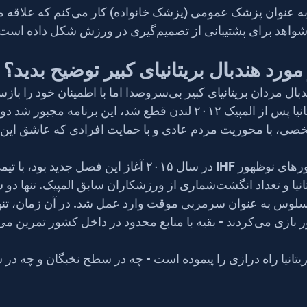
در خارج از هندبال، من به عنوان پزشک عمومی (پ
شتیبانی از تصمیم‌گیری در ورزش شکل داده است.
ورد هندبال بریتانیای کبیر توضیح بدید؟
در طول دهه گذشته، هندبال مردان بریتانیای کبیر بی‌سروصدا اما با ا
وقتی بودجه ورزش بریتانیا پس از المپیک ۲۰۱۲ لندن قطع شد، این برنامه مجبور
خصی، با محوریت مردم عادی و با حمایت افرادی که عاشق این ب
مسابقات قهرمانی کشورهای نوظهور IHF در سال ۲۰۱۵ آغاز این فصل ج
بازیکنان جوان مقیم بریتانیا و تعداد انگشت‌شماری از ورزشکاران سابق المپی
کونسلوس به عنوان سرمربی موقت وارد عمل شد. در آن زمان، تنها 
ر داخل کشور تمرین می‌کردند.
بریتانیا راه درازی را پیموده است - چه در سطح نخبگان و چه د