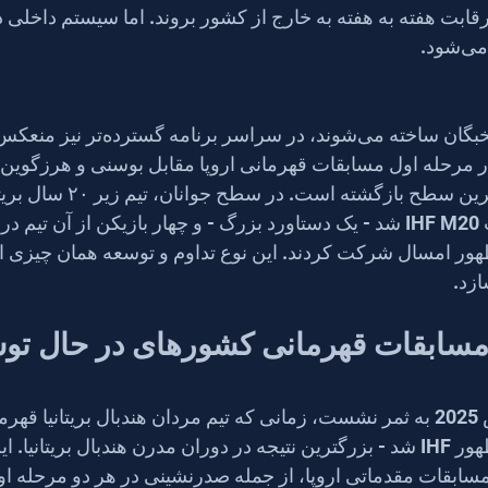
ابت هفته به هفته به خارج از کشور بروند. اما سیستم داخلی د
ر مرحله اول مسابقات قهرمانی اروپا مقابل بوسنی و هرزگوین 
دوباره به رقابت در بالاترین سطح بازگشته
۲۰۲۲ قهرمان مسابقات IHF M20 شد - یک دستاورد بزرگ - و چهار بازیکن از آن ت
ور امسال شرکت کردند. این نوع تداوم و توسعه همان چیزی 
مسابقات قهرمانی کشورهای در حال توس
همه این کارها در مارس 2025 به ثمر نشست، زمانی که تیم مردان هندبال بریتانی
قهرمانی کشورهای نوظهور IHF شد - بزرگترین نتیجه در دوران مدرن هندبال بریت