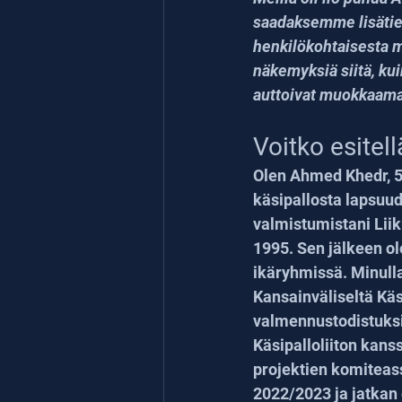
saadaksemme lisätiet
henkilökohtaisesta m
näkemyksiä siitä, ku
auttoivat muokkaama
Voitko esitell
Olen Ahmed Khedr, 52
käsipallosta lapsuud
valmistumistani Lii
1995. Sen jälkeen ol
ikäryhmissä. Minulla
Kansainväliseltä Käsi
valmennustodistuksia
Käsipalloliiton kans
projektien komiteass
2022/2023 ja jatkan