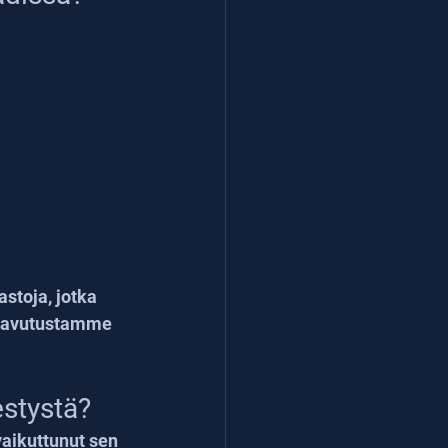
stoja, jotka 
saavutustamme 
estystä?
vaikuttunut sen 