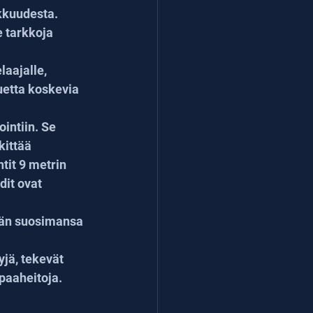
kkuudesta. 
 tarkkoja 
laajalle, 
etta koskevia 
intiin. Se 
kittää 
tit 9 metrin 
it ovat 
dän suosimansa 
yjä, tekevät 
apaaheitoja.