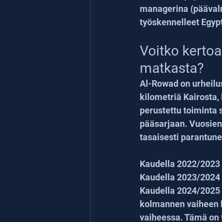
managerina (pääval
työskennelleet Egyp
Voitko kerto
matkasta?
Al-Rowad on urheilus
kilometriä Kairosta,
perustettu toiminta s
pääsarjaan. Vuosien 
tasaisesti parantun
Kaudella 2022/2023 A
Kaudella 2023/2024 h
Kaudella 2024/2025 s
kolmannen vaiheen k
vaiheessa. Tämä on 