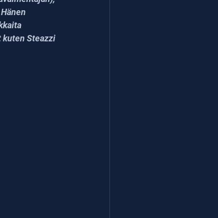
. Hänen 
kaita 
 kuten Steazzi 