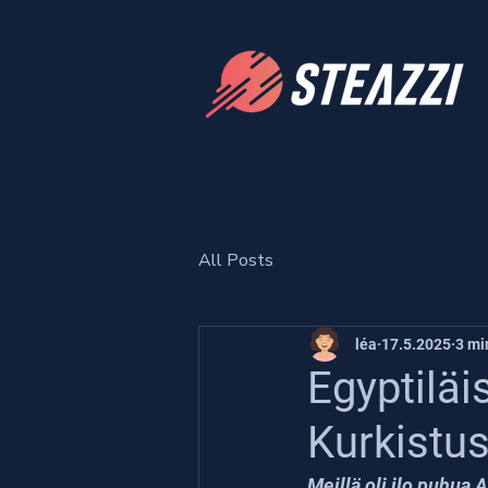
All Posts
léa
17.5.2025
3 mi
Egyptiläi
Kurkistu
Meillä oli ilo puhua