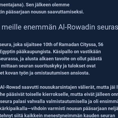
mentajana). Sen jälkeen olemme 
tin pääsarjaan nousun saavuttamiseksi.
a meille enemmän Al-Rowadin seurast
eura, joka sijaitsee 10th of Ramadan Cityssa, 56 
 Egyptin pääkaupungista. Käsipallo on vastikään 
eurassa, ja alusta alkaen tavoite on ollut päästä 
mittaan seuran suorituskyky ja tulokset ovat 
eet kovan työn ja omistautumisen ansiosta.
l-Rowad saavutti nousukarsintajen välierät, mutta jäi l
e pääsivät toiselle kierrokselle, mutta eivät jälleen onn
eura palasi vahvalla valmistautumisella ja oli ensimmäi
ärkipaikalla—vihdoin varmisti nousun pääsarjaan nelj
tehnyt siitä kaikkein menestyneimmän kauden seuran 