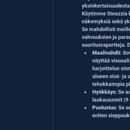
yksinkertaisuudesta,
Käytimme Steazzia k
näkemyksiä sekä yks
Se mahdollisti meille
vahvuuksien ja para
suoritusraportteja. 
Maalivahdit
: So
näyttää visuaali
harjoittelun sin
alueen sisä- ja 
tehokkaimpia pi
Hyökkäys
: Se 
laukauszonit (9 
Puolustus
: Se s
eniten sieppauks