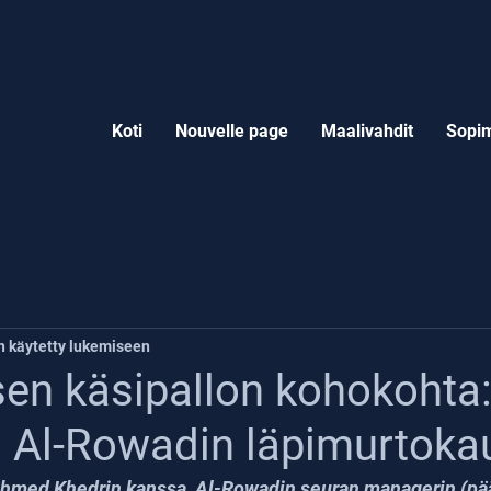
Koti
Nouvelle page
Maalivahdit
Sopim
n käytetty lukemiseen
sen käsipallon kohokohta
s Al-Rowadin läpimurtoka
 Ahmed Khedrin kanssa, Al-Rowadin seuran managerin (pä