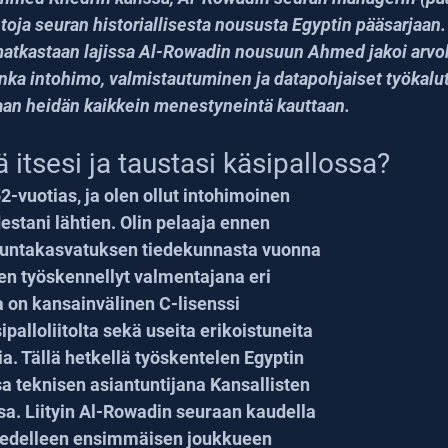
oja seuran historiallisesta noususta Egyptin pääsarjaan
atkastaan lajissa Al-Rowadin nousuun Ahmed jakoi arvok
inka intohimo, valmistautuminen ja datapohjaiset työkalut
an heidän kaikkein menestyneintä kauttaan.
ä itsesi ja taustasi käsipallossa?
-vuotias, ja olen ollut intohimoinen 
estani lähtien. Olin pelaaja ennen 
kuntakasvatuksen tiedekunnasta vuonna 
en työskennellyt valmentajana eri 
 on kansainvälinen C-lisenssi 
palloliitolta sekä useita erikoistuneita 
. Tällä hetkellä työskentelen Egyptin 
sa teknisen asiantuntijana Kansallisten 
a. Liityin Al-Rowadin seuraan kaudella 
 edelleen ensimmäisen joukkueen 