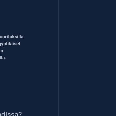
orituksilla 
ptiläiset 
n 
la.
adissa?