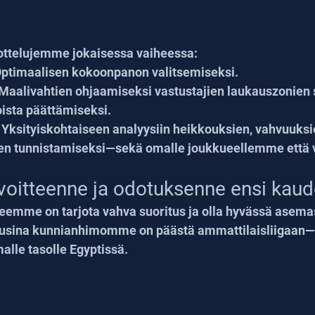
ottelujemme jokaisessa vaiheessa:
Optimaalisen kokoonpanon valitsemiseksi.
 Maalivahtien ohjaamiseksi vastustajien laukauszonien 
oista päättämiseksi.
: Yksityiskohtaiseen analyysiin heikkouksien, vahvuuksie
n tunnistamiseksi—sekä omalle joukkueellemme että v
voitteenne ja odotuksenne ensi kaud
tteemme on tarjota vahva suoritus ja olla hyvässä asem
kausina kunnianhimomme on päästä ammattilaisliigaan—
lle tasolle Egyptissä.