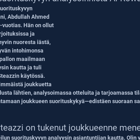
uorituskyvyn 
ani, Abdullah Ahmed 
-vuotias. Hän on ollut 
rjoituksissa ja 
yvin nuoresta iästä, 
syvän intohimonsa 
sipallon maailmaan 
in kautta ja tuli 
Steazzin käytössä. 
simmäistä joukkuetta 
sta lähtien, analysoimassa otteluita ja tarjoamassa tila
antamaan joukkueen suorituskykyä—edistäen suoraan 
 Steazzi on tukenut joukkueenne men
ilun suorituskyvyn analyysin asiantuntijan kautta. Olin 