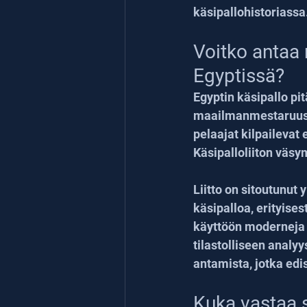
käsipallohistoriassa
Voitko antaa 
Egyptissä?
Egyptin käsipallo pi
maailmanmestaruuski
pelaajat kilpailevat
Käsipalloliiton väsy
Liitto on sitoutunut
käsipalloa, erityise
käyttöön moderneja t
tilastolliseen analyy
antamista, jotka edi
Kuka vastaa 