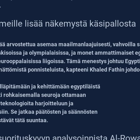
.
meille lisää näkemystä käsipallosta 
tää arvostettua asemaa maailmanlaajuisesti, vahvoilla su
soissa ja olympialaisissa, ja monet ammattimaiset egy
 eurooppalaisissa liigoissa. Tämä menestys johtuu Egypti
mättömistä ponnisteluista, kapteeni Khaled Fathin johdol
 ylläpitämään ja kehittämään egyptiläistä 
sti rohkaisemalla seuroja ottamaan 
eknologioita harjoitteluun ja 
siin. Se jatkaa päätösten ja säännösten 
stävät tätä suuntaa.
suorituskyvyn analysoinnista Al-Row