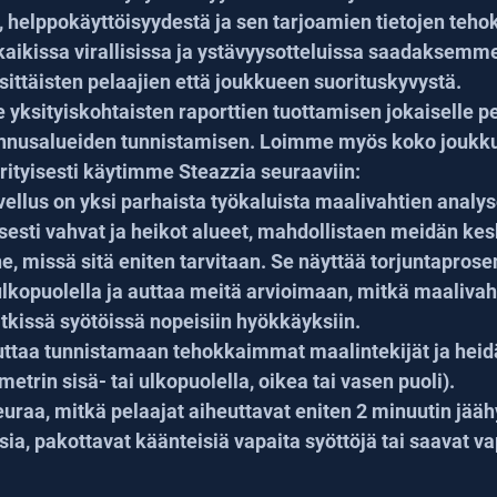
 helppokäyttöisyydestä ja sen tarjoamien tietojen teho
aikissa virallisissa ja ystävyysotteluissa saadaksemme
ittäisten pelaajien että joukkueen suorituskyvystä.
 yksityiskohtaisten raporttien tuottamisen jokaiselle pe
nnusalueiden tunnistamisen. Loimme myös koko joukku
Erityisesti käytimme Steazzia seuraaviin:
vellus on yksi parhaista työkaluista maalivahtien analyso
sesti vahvat ja heikot alueet, mahdollistaen meidän kes
ne, missä sitä eniten tarvitaan. Se näyttää torjuntaprosen
ulkopuolella ja auttaa meitä arvioimaan, mitkä maalivahd
tkissä syötöissä nopeisiin hyökkäyksiin.
auttaa tunnistamaan tehokkaimmat maalintekijät ja hei
metrin sisä- tai ulkopuolella, oikea tai vasen puoli).
euraa, mitkä pelaajat aiheuttavat eniten 2 minuutin jääh
ia, pakottavat käänteisiä vapaita syöttöjä tai saavat v