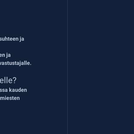
suhteen ja 
n ja 
astustajalle.
elle?
assa kauden 
miesten 