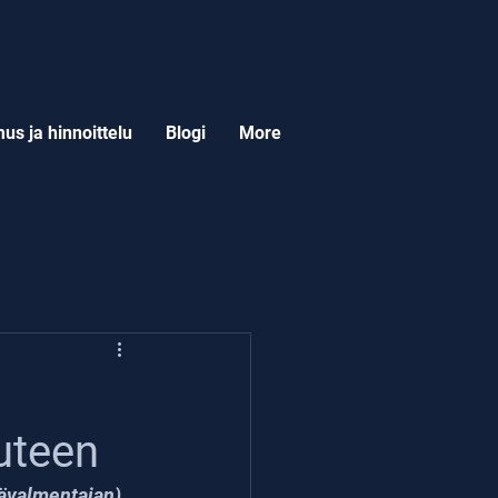
us ja hinnoittelu
Blogi
More
:
uteen
ävalmentajan), 