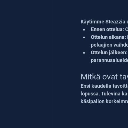
Käytimme Steazzia 
Ennen ottelua
: 
Ottelun aikana
:
pelaajien vaihd
Ottelun jälkeen
parannusalueide
Mitkä ovat ta
Ensi kaudella tavoi
lopussa. Tulevina 
käsipallon korkeimma