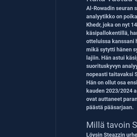
Al-Rowadin seuran s
analyytikko on poik
Khedr, joka on nyt 14
käsipallokentillä, ha
otteluissa kanssani h
mikä sytytti hänen 
lajiin. Hän astui kä
suorituskyvyn analyys
nopeasti taitavaksi 
Hän on ollut osa en
kauden 2023/2024 alu
ovat auttaneet par
päästä pääsarjaan.
Millä tavoin
Löysin Steazzin urhe