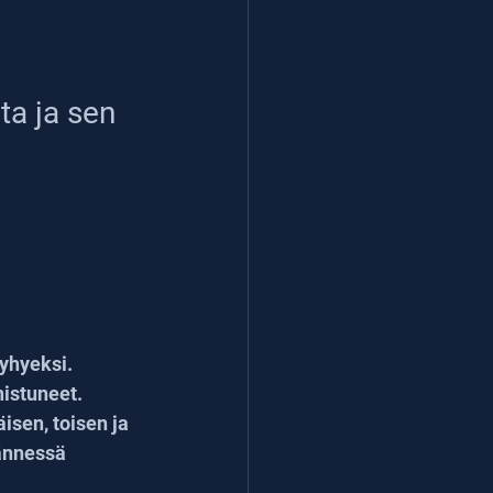
a ja sen 
yhyeksi. 
istuneet. 
sen, toisen ja 
ännessä 