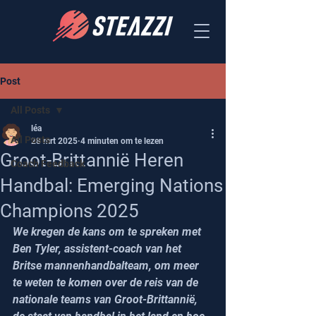
Post
All Posts
léa
All Posts
28 mrt 2025
4 minuten om te lezen
Groot-Brittannië Heren
Coach Feedback
Handbal: Emerging Nations
Champions 2025
We kregen de kans om te spreken met 
Ben Tyler, assistent-coach van het 
Britse mannenhandbalteam, om meer 
te weten te komen over de reis van de 
nationale teams van Groot-Brittannië, 