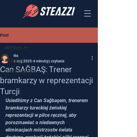
Post
All Posts
léa
All Posts
3 maj 2025
4 minut(y) czytania
Can SAĞBAŞ: Trener
Opinie trenerów
bramkarzy w reprezentacji
Turcji
Usiedliśmy z Can Sağbaşem, trenerem 
bramkarzy tureckiej żeńskiej 
reprezentacji w piłce ręcznej, aby 
porozmawiać o niedawnych 
eliminacjach mistrzostw świata 