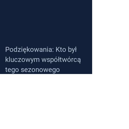
Podziękowania: Kto był 
kluczowym współtwórcą 
tego sezonowego 
osiągnięcia?
Steazzi
Kapitan Khaled Amin – Supervisor 
Drużyny