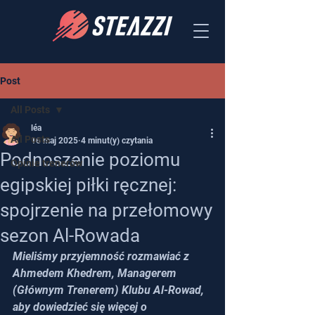
Post
All Posts
léa
All Posts
16 maj 2025
4 minut(y) czytania
Podnoszenie poziomu
Opinie trenerów
egipskiej piłki ręcznej:
spojrzenie na przełomowy
sezon Al-Rowada
Mieliśmy przyjemność rozmawiać z 
Ahmedem Khedrem, Managerem 
(Głównym Trenerem) Klubu Al-Rowad, 
aby dowiedzieć się więcej o 