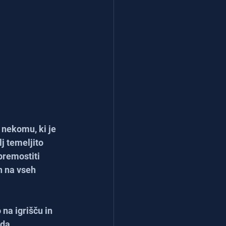
 nekomu, ki je 
j temeljito 
premostiti 
n na vseh 
na igrišču in 
da 