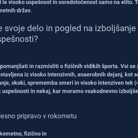
t le visoko uspešnost in osredotočenost samo na elito. T
metnih držav.
 svoje delo in pogled na izboljšanje 
pešnosti?
manjšati in razmisliti o fizičnih vidikih športa. Vsi se
tavljena iz visoko intenzivnih, anaerobnih dejanj, kot s
nje, skoki, sprememba smeri in visoko intenziven tek (
ik uspešnosti in nekaj, kar moramo vsakodnevno izboljše
lesno pripravo v rokometu
okometno, fizično in 