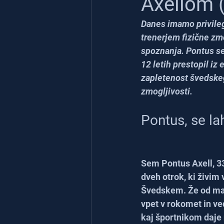
Axellom 
Danes imamo privile
trenerjem fizične zm
spoznanja. Pontus se
12 letih prestopil iz 
zapletenost švedskeg
zmogljivosti.
Pontus, se la
Sem Pontus Axell, 33
dveh otrok, ki živim
Švedskem. Že od mal
vpet v rokomet in ve
kaj športnikom daje 