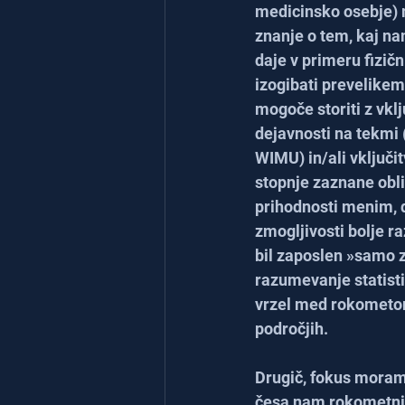
medicinsko osebje) 
znanje o tem, kaj n
daje v primeru fizičn
izogibati prevelikemu
mogoče storiti z vklj
dejavnosti na tekmi (
WIMU) in/ali vključitv
stopnje zaznane obli
prihodnosti menim, d
zmogljivosti bolje ra
bil zaposlen »samo za
razumevanje statisti
vrzel med rokometom,
področjih.
Drugič, fokus moramo
česa nam rokometni t