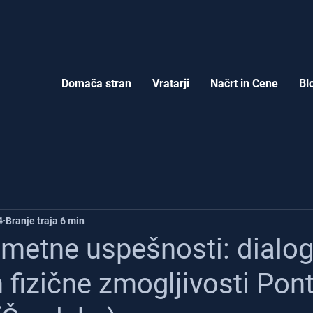
Domača stran
Vratarji
Načrt in Cene
Bl
4
Branje traja 6 min
ometne uspešnosti: dialog
 fizične zmogljivosti Po