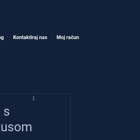
og
Kontaktiraj nas
Moj račun
 s
ntusom