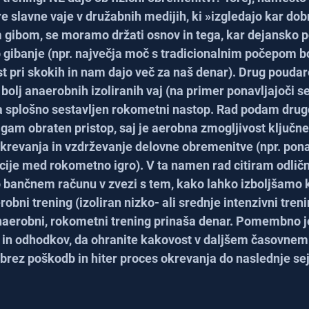
lavne vaje v družabnih medijih, ki »izgledajo kar dobr
gibom, se moramo držati osnov in tega, kar dejansko p
gibanje (npr. največja moč s tradicionalnim počepom bo
t pri skokih in nam dajo več za naš denar). Drug poudare
 bolj anaerobnih izoliranih vaj (na primer ponavljajoči se 
e na splošno sestavljen rokometni nastop. Rad podam drugo
gam obraten pristop, saj je aerobna zmogljivost ključn
okrevanja in vzdrževanje delovne obremenitve (npr. pona
cije med rokometno igro). V ta namen rad citiram odličn
 bančnem računu v zvezi s tem, kako lahko izboljšamo k
bni trening (izoliran nizko- ali srednje intenzivni treni
aerobni, rokometni trening prinaša denar. Pomembno je
v in odhodkov, da ohranite kakovost v daljšem časovnem
 brez poškodb in hiter proces okrevanja do naslednje sej