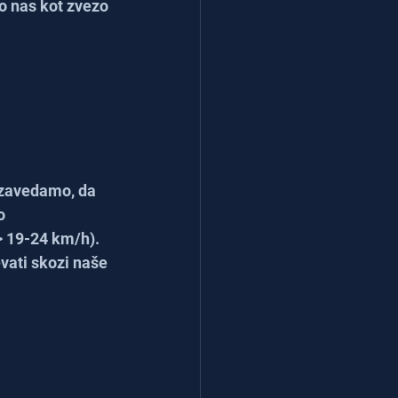
o nas kot zvezo 
 zavedamo, da 
o 
> 19-24 km/h). 
vati skozi naše 