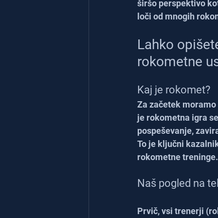
širšo perspektivo ko
loči od mnogih roko
Lahko opišete
rokometne us
Kaj je rokomet?
Za začetek moramo po
je rokometna igra ses
pospeševanje, zavira
To je ključni kazaln
rokometne treninge.
Naš pogled na te
Prvič, vsi trenerji (r