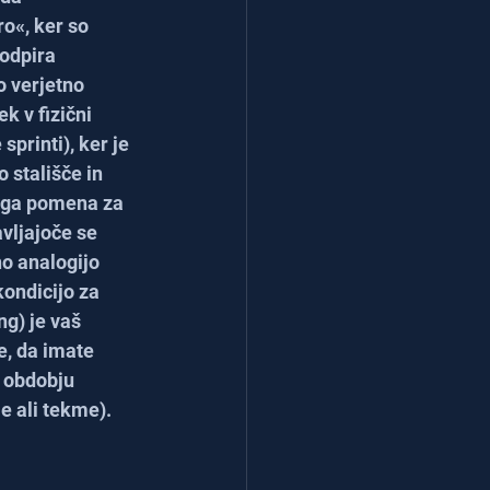
o«, ker so 
odpira 
 verjetno 
k v fizični 
sprinti), ker je 
 stališče in 
ega pomena za 
vljajoče se 
o analogijo 
ondicijo za 
ng) je vaš 
, da imate 
 obdobju 
e ali tekme).