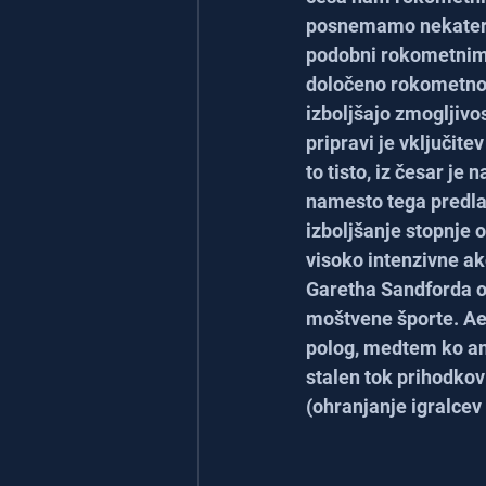
posnemamo nekatere s
podobni rokometnim 
določeno rokometno 
izboljšajo zmogljivos
pripravi je vključitev
to tisto, iz česar j
namesto tega predla
izboljšanje stopnje 
visoko intenzivne ak
Garetha Sandforda o
moštvene športe. Aero
polog, medtem ko an
stalen tok prihodko
(ohranjanje igralcev