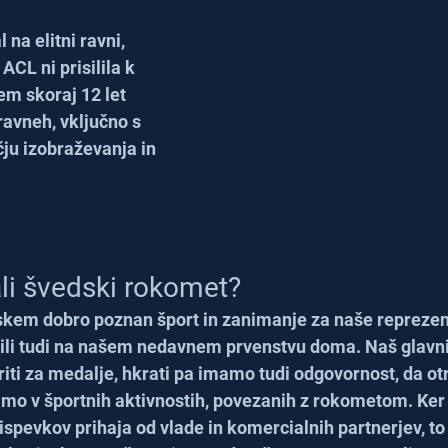
na elitni ravni, 
CL ni prisilila k 
em skoraj 12 let 
 ravneh, vključno s 
ju izobraževanja in 
li švedski rokomet?
kem dobro poznan šport in zanimanje za naše reprezent
ili tudi na našem nedavnem prvenstvu doma. Naš glavni c
riti za medalje, hkrati pa imamo tudi odgovornost, da otr
mo v športnih aktivnostih, povezanih z rokometom. Ker
ispevkov prihaja od vlade in komercialnih partnerjev, to