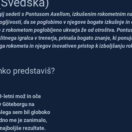
(Švedska)
gij sedeti s Pontusom Axellom, izkušenim rokometnim n
ogljivosti, da se poglobimo v njegove bogate izkušnje in
 z rokometom poglobljeno ukvarja že od otroštva. Pontus, 
elitnega igralca v trenerja, prinaša bogato znanje, ki ponu
a rokometa in njegov inovativen pristop k izboljšanju r
hko predstaviš?
-letni mož in oče 
 v Göteborgu na 
ega sem bil globoko 
dno me je zanimalo, 
najboljše rezultate.