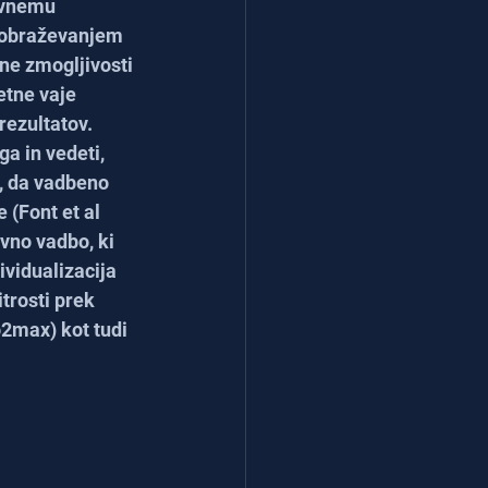
ivnemu 
zobraževanjem 
ne zmogljivosti 
etne vaje 
ezultatov. 
ga in vedeti, 
, da vadbeno 
 (Font et al 
vno vadbo, ki 
ividualizacija 
rosti prek 
2max) kot tudi 