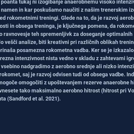
oanta tukaj ni izogibanje anaerobnemu visoko intenz
 namen in kar poskušamo naučiti z našim trenerskim i
med rokometnimi treningi. Glede na to, da je razvoj aerob
osti in obsega treninga, je ključnega pomena, da rokom
o ravnovesje teh spremenljivk za doseganje optimalnih r
 vešči analize, biti kreativni pri različnih oblikah trenin
prinaša posamezna rokometna vadba. Ker se je izkazalo
rezna intenzivnost nista vedno v skladu z zahtevami igre
vsebino nadgradimo z aerobno srednje ali nizko intenzi
rokomet, saj je razvoj odvisen tudi od obsega vadbe. Ind
 mogoče omogočiti z upoštevanjem rezerve anaerobne hit
 vnesete tako maksimalno aerobno hitrost (hitrost pri Vo
nta (Sandford et al. 2021).