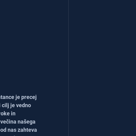
ance je precej 
ilj je vedno 
oke in 
 večina našega 
 od nas zahteva 