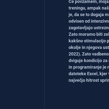
Če povzamem, moja p
treningu, ampak naš
je, da se to dogaja 
odvisen od intenzivn
zagotavljajo ustrezn
Zato moramo biti zelo
kakšno stimulacijo 
okolje in njegova ust
2022). Zato vadbeno 
dviguje kondicijo za 
in programiranje je
datoteke Excel, kjer
največjo hitrost spri