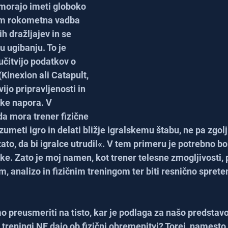
morajo imeti globoko 
am rokometna vadba 
ih dražljajev in se 
 ugibanju. To je 
učitvijo podatkov o 
Kinexion ali Catapult, 
ijo pripravljenosti in 
ke napora. V 
a mora trener fizične 
zumeti igro in delati bližje igralskemu štabu, ne pa zgolj
to, da bi igralce utrudil«. V tem primeru je potrebno bol
ke. Zato je moj namen, kot trener telesne zmogljivosti, 
 analizo in fizičnim treningom ter biti resnično sprete
 preusmeriti na tisto, kar je podlaga za našo predstavo 
reningi NE dajo ob fizični obremenitvi? Torej, namesto 