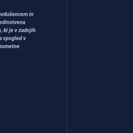
avdušencem in 
 edinstvena 
ki je v zadnjih 
ja vpogled v 
okometne 