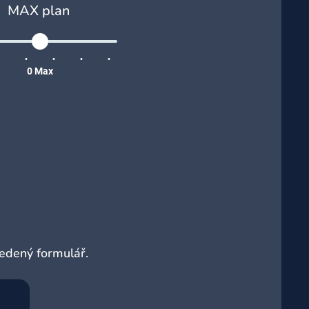
MAX plan
0
Max
vedený formulář.