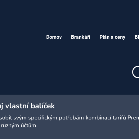
Domov
Brankáři
Plán a ceny
B
j vlastní balíček
ůsobit svým specifickým potřebám kombinací tarifů Prem
 různým účtům.