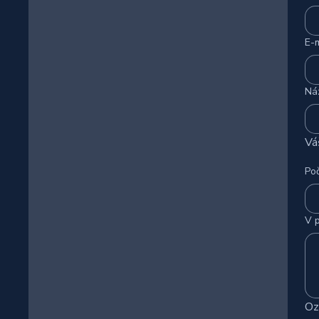
E-m
Ná
Vá
Poč
V p
Oz