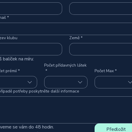
ail
*
zev klubu
Země
*
š balíček na míru:
Počet přídavných látek
et prémií
*
*
Počet Max
*
řípadě potřeby poskytněte další informace
veme se vám do 48 hodin.
Předložit