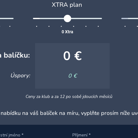
XTRA plan
0
Xtra
0 €
 balíčku:
Úspory:
0 €
Ceny za klub a za 12 po sobě jdoucích měsíců
 nabídku na váš balíček na míru, vyplňte prosím níže u
stní jméno
*
Příjmení
*