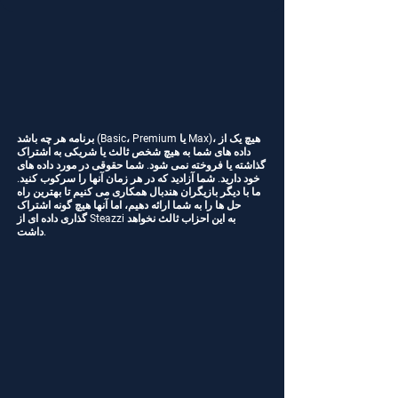
- گزینه ترتیب ویدیو با یک ویدیو در یوتیوب

- ایجاد و اشتراک‌گذاری لیست‌های پخش 
سفارشی

- خروجی گرفتن از داده‌ها با فرمت CSV

- خروجی گرفتن از داده‌ها به فرمت‌های 
XPS، Dartfish، Videocoach
برنامه هر چه باشد (Basic، Premium یا Max)، هیچ یک از
داده های شما به هیچ شخص ثالث یا شریکی به اشتراک
گذاشته یا فروخته نمی شود. شما حقوقی در مورد داده های
خود دارید. شما آزادید که در هر زمان آنها را سرکوب کنید.
ما با دیگر بازیگران هندبال همکاری می کنیم تا بهترین راه
حل ها را به شما ارائه دهیم، اما آنها هیچ گونه اشتراک
گذاری داده ای از Steazzi به این احزاب ثالث نخواهد
داشت.