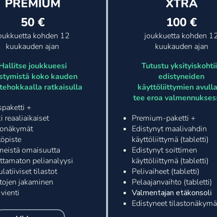
PREMIUM
XTRA
50 €
100 €
oukkuetta kohden 12
joukkuetta kohden 1
kuukauden ajan
kuukauden ajan
Hallitse joukkueesi
Tutustu yksityiskohti
stymistä koko kauden
edistyneiden
 tehokkaalla ratkaisulla
käyttöliittymien avulla
tee eroa valmennukses
spaketti +
i reaaliaikaiset
Premium-paketti +
stonäkymät
Edistynyt maalivahdin
töpiste
käyttöliittymä (tabletti)
imeistä omaisuutta
Edistynyt soittimen
ittamaton pelianalyysi
käyttöliittymä (tabletti)
atiiviset tilastot
Pelivaiheet (tabletti)
stojen jakaminen
Pelaajanvaihto (tabletti)
vienti
Valmentajan etäkonsoli
Edistyneet tilastonäkymä