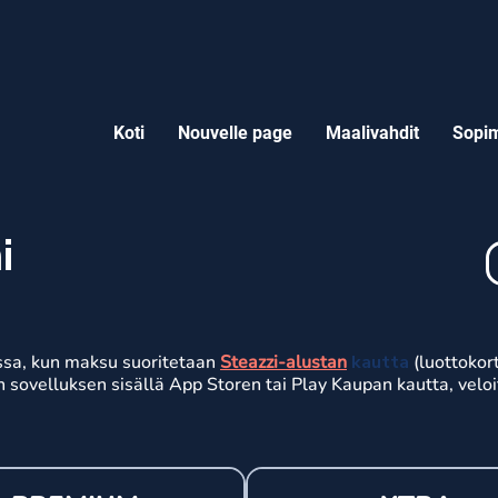
Koti
Nouvelle page
Maalivahdit
Sopim
i
ssa, kun maksu suoritetaan
Steazzi-alustan
kautta
(luottokort
n sovelluksen sisällä App Storen tai Play Kaupan kautta, velo