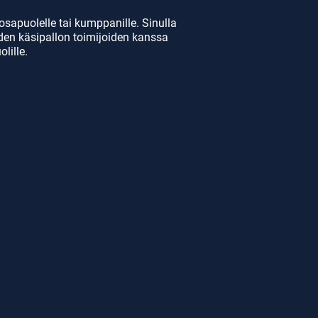
- Luo ja jaa mukautettuja 
soittolistoja

sapuolelle tai kumppanille. Sinulla
ella

- Vie tiedot CSV-muodossa

den käsipallon toimijoiden kanssa
- Vie tiedot XPS-, Dartfish- ja 
lille.
a 
Videocoach-muotoihin
et 
ymän 