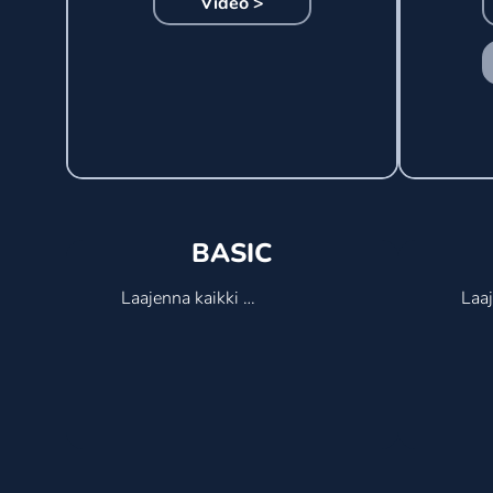
Video >
BASIC
Laajenna kaikki 
Laaj
ominaisuudet

omi
- Luo rajattomasti joukkueita

Stea
- Luo rajattomasti pelaajia

- Jo
- Luo rajattomasti pelejä

pel
- Luo joukkuetapahtumia

- Ai
- Maalivahdin 
maa
tehokkuusnäkymä

- Sy
- Laukausten 
- Va