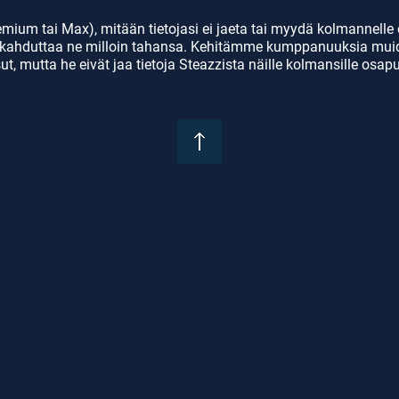
stojen suodatus (tabletti)

(hyökkäys/puolustus)

isi viimeisintä hyökkäystä

- Dynaaminen pelaajan 
ium tai Max), mitään tietojasi ei jaeta tai myydä kolmannelle o
mulatiiviset tilastot

aikajananäkymä palvelim
i tukahduttaa ne milloin tahansa. Kehitämme kumppanuuksia mui
äsy kaikkien pelien 
- Edistyneet live-
t, mutta he eivät jaa tietoja Steazzista näille kolmansille osapuo
stoihin palvelimella

analyysinäkymät (suodat
ikkien pelien tilastojen 
vaihtoehdon mukaan)

astelu

- Edistyneet pelin jälkeis
ienti PDF-muodossa

analyysinäkymät

lin tilastojen jakaminen

- Edistyneet tilastot 
ukkueen kumulatiivisten 
suodatettuna käyttöliitt
stojen jakaminen

asetusten mukaan
sittäisten pelaajien 
latiivisten tilastojen 
aminen

lien arkistointi