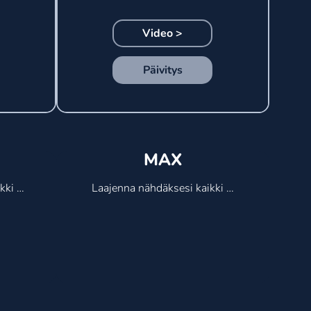
Video >
Päivitys
MAX
ki 
Laajenna nähdäksesi kaikki 
ominaisuudet

Steazzi Xtra +

- Valmentajan etäkonsoli

- Tapahtuman ajoituksen 
säätö

- Videoiden 
sekvensointimahdollisuus 
YouTube-videolla
