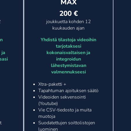
MAX
200 €
2
joukkuetta kohden 12
kuukauden ajan
in
Yhdistä tilastoja videoihin
tarjotaksesi
 ja
kokonaisvaltaisen ja
sasi
integroidun
lähestymistavan
valmennukseesi
Xtra-paketti +
Tapahtuman ajoituksen säätö
Videoiden sekvensointi
(Youtube)
Vie CSV-tiedosto ja muita
muotoja
t
Suodatettujen soittolistojen
luominen