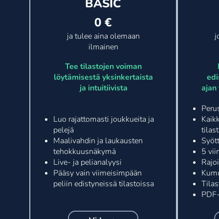
BASIC
0 €
ja tulee aina olemaan
j
ilmainen
Tee tilastojen voiman
löytämisestä yksinkertaista
edi
ja intuitiivista
ajan
Peru
Luo rajattomasti joukkueita ja
Kaikk
pelejä
tila
Maalivahdin ja laukausten
Syöt
tehokkuusnäkymä
5 vi
Live- ja pelianalyysi
Rajo
Pääsy vain viimeisimpään
Kumul
peliin edistyneissä tilastoissa
Tila
PDF-