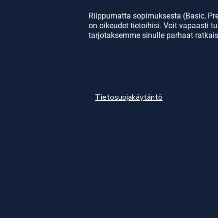
tehokkuusnäkymä

tila
- 6 miljoonan laukauksen 
- Vi
Riippumatta sopimuksesta (Basic, Prem
tehokkuustilastot

- Ku
on oikeudet tietoihisi. Voit vapaast
- Synkronointi palvelimen 
- Pä
tarjotaksemme sinulle parhaat ratkaisu
kanssa

tila
- Pääsy palvelimella 
- Ka
viimeisimmän ottelun 
tark
täydellisiin tilastoihin
- V
- Pe
- Jo
Tietosuojakäytäntö
tila
- Yk
kumu
jak
- Pe