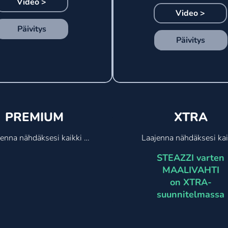
Video >
Video >
Päivitys
Päivitys
PREMIUM
XTRA
enna nähdäksesi kaikki 
Laajenna nähdäksesi kaik
naisuudet

ominaisuudet

STEAZZI varten
zzi Basic +

Steazzi Premium +

MAALIVAHTI
ukkue- ja 
- Edistynyt maalivahdin 
on XTRA-
isynteesinäkymät

käyttöliittymä

suunnitelmassa
kajanan ja 
- Edistynyt pelaajan 
lintekijöiden näkymät

käyttöliittymä

öttövaihtoehto

- Viisi pelivaihetta

stustajapelaajien 
- Pelaajan vaihto 