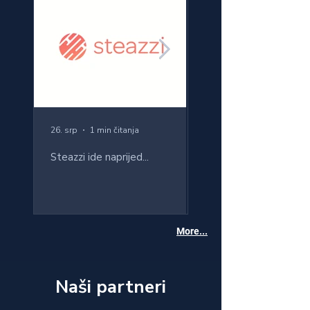
26. srp
1 min čitanja
17. srp
Steazzi ide naprijed...
Sportiv: preoblikovanj
regrutiranja rukometaš
svijeta
More...
Naši partneri