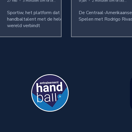
27 feb
3 minuten om te lezen
9 jan
2 minuten om te lezen
Sportiw, het platform dat
De Centraal-Amerikaanse
handbaltalent met de hele
Spelen met Rodrigo Riva
wereld verbindt