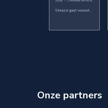
26 jul
1 minuten om te lezen
Steazzi gaat vooruit...
Onze partners