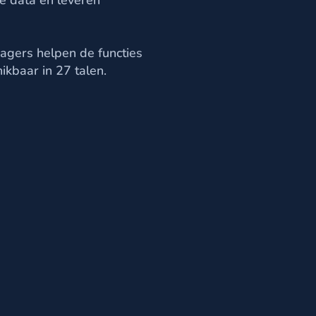
de data en leveren
ragers helpen de functies
ikbaar in 27 talen.