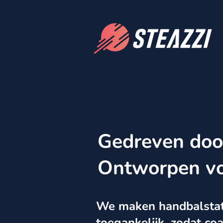
Gedreven door
Ontworpen vo
We maken handbalstati
toegankelijk, zodat co