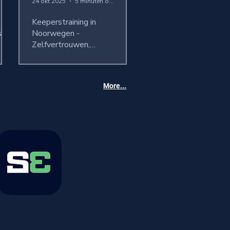
24 okt 2025
5 minuten om te lezen
Keeperstraining in
s
Noorwegen -
Zelfvertrouwen,
individualiteit en prestatie
ontwikkelen
More...