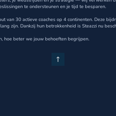
 spelers, je wedstrijden en je strategie — wij verwerken 
slissingen te ondersteunen en je tijd te besparen.
ut van 30 actieve coaches op 4 continenten. Deze bijd
ang zijn. Dankzij hun betrokkenheid is Steazzi nu besch
ijn, hoe beter we jouw behoeften begrijpen.