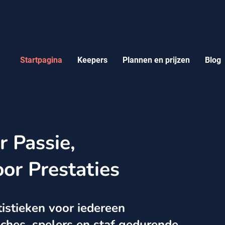
Startpagina
Keepers
Plannen en prijzen
Blog
 Passie,
or Prestaties
stieken voor iedereen
aches, spelers en staf gedurende