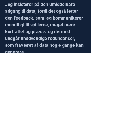
Jeg insisterer på den umiddelbare 
adgang til data, fordi det også letter 
den feedback, som jeg kommunikerer 
mundtligt til spillerne, meget mere 
kortfattet og præcis, og dermed 
undgår unødvendige redundanser, 
som fraværet af data nogle gange kan 
generere.
Hvilke statistikker bruger 
du mest efter kampen og 
hvorfor?
Bagefter kiggede jeg meget på 
tidslinjen for vores kampe, som meget 
hurtigt gjorde det muligt for mig at 