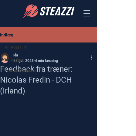
Indlæg
All Posts
léa
All Posts
21. jul. 2023
4 min læsning
Feedback fra træner:
Trænerfeedback
Nicolas Fredin - DCH
(Irland)