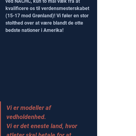
ved NACHC, kun to mål væk fra at 
kvalificere os til verdensmesterskabet 
(15-17 mod Grønland)! Vi føler en stor 
stolthed over at være blandt de otte 
bedste nationer i Amerika!
Vi er modeller af 
vedholdenhed. 
Vi er det eneste land, hvor 
atleter skal betale for at 