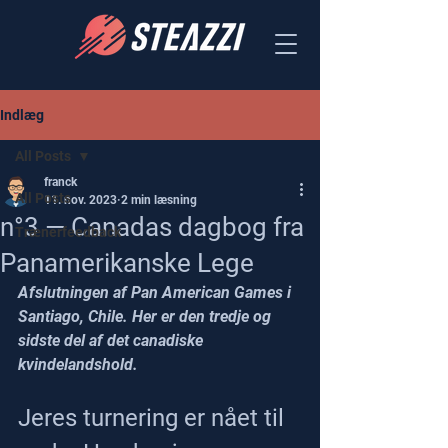
Indlæg
All Posts
franck
All Posts
11. nov. 2023
2 min læsning
n°3 — Canadas dagbog fra
Trænerfeedback
Panamerikanske Lege
Afslutningen af Pan American Games i 
Santiago, Chile. Her er den tredje og 
sidste del af det canadiske 
kvindelandshold.
Jeres turnering er nået til 