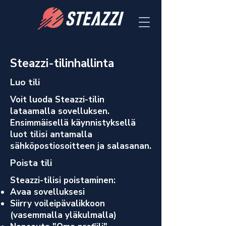
Steazzi-tilinhallinta
Luo tili
Voit luoda Steazzi-tilin
lataamalla sovelluksen.
Ensimmäisellä käynnistyksellä
luot tilisi antamalla
sähköpostiosoitteen ja salasanan.
Poista tili
Steazzi-tilisi poistaminen:
Avaa sovelluksesi
Siirry voileipävalikkoon
(vasemmalla yläkulmalla)