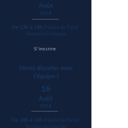
Août
2024
De 13h à 14h
(Heure de Paris)
Session en français
S'inscrire
Venez discuter avec
l'équipe !
16
Août
2024
De 19h à 20h
(Heure de Paris)
Session en français