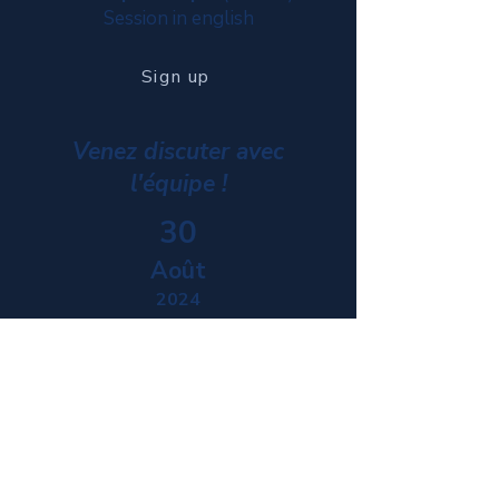
Session in english
Sign up
Venez discuter avec
l'équipe !
30
Août
2024
De 19h à 20h
(Heure de Paris)
Session en français
S'inscrire