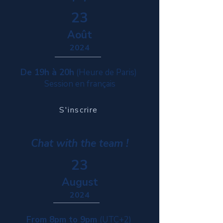
23
Août
2024
De 19h à 20h
(Heure de Paris)
Session en français
S'inscrire
Chat with the team !
23
August
2024
From 8pm to 9pm
(UTC+2)