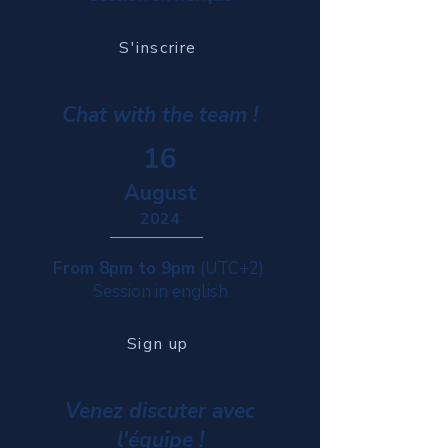
S'inscrire
Chat with the team !
16
August
2024
From 8pm to 9pm
(UTC+2)
Session in english
Sign up
Venez discuter avec
l'équipe !