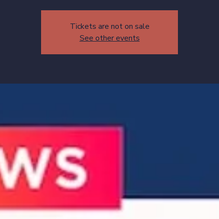
Tickets are not on sale
See other events