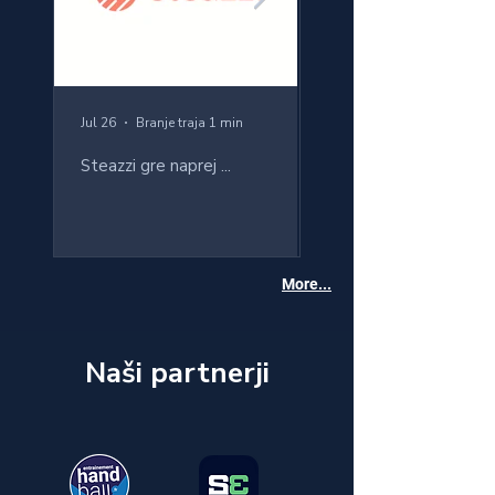
Jul 26
Branje traja 1 min
Oct 24, 2025
Steazzi gre naprej ...
Treniranje vratarjev na
Norveškem - Razvoj
samozavesti, individual
uspešnosti
More...
Naši partnerji