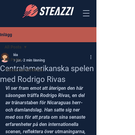
Inlägg
All Posts
léa
All Posts
9 jan.
2 min läsning
Centralamerikanska spelen
Tränarens feedback
med Rodrigo Rivas
Vi ser fram emot att återigen den här 
säsongen träffa Rodrigo Rivas, en del 
av tränarstaben för Nicaraguas herr- 
och damlandslag. Han satte sig ner 
med oss för att prata om sina senaste 
erfarenheter på den internationella 
scenen, reflektera över utmaningarna, 