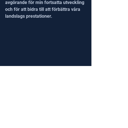
avgörande för min fortsatta utveckling 
och för att bidra till att förbättra våra 
landslags prestationer.
Ett
stort tack till Rodrigo för att han 
delat med sig av sin tid och sina insikter 
med oss. Vi ser fram emot att följa 
lagen vid de kommande spelen i 
Centralamerika och Karibien och se hur 
den här resan fortsätter att utvecklas.
Kolla in Rodrigos första artikel här: