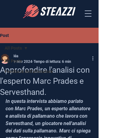
Post
All Posts
léa
All Posts
9 nov 2024
Tempo di lettura: 6 min
Approfondire l'analisi con
Feedback dell'allenatore
l'esperto Marc Prades e
Servesthand.
In questa intervista abbiamo parlato 
con Marc Prades, un esperto allenatore 
e analista di pallamano che lavora con 
Servesthand, un giocatore nell'analisi 
dei dati sulla pallamano. Marc ci spiega 