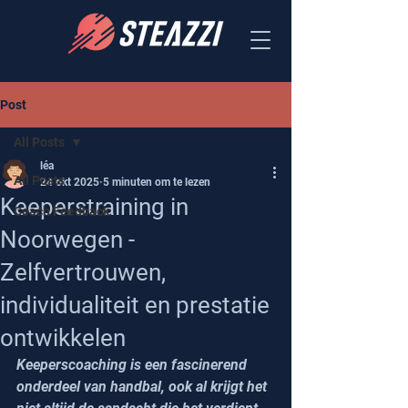
Post
All Posts
léa
All Posts
24 okt 2025
5 minuten om te lezen
Keeperstraining in
Coach Feedback
Noorwegen -
Zelfvertrouwen,
individualiteit en prestatie
ontwikkelen
Keeperscoaching is een fascinerend 
onderdeel van handbal, ook al krijgt het 