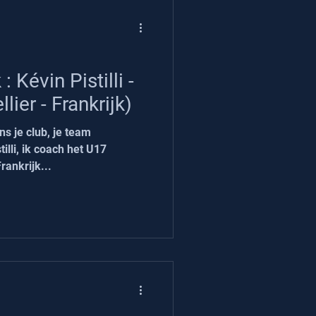
Kévin Pistilli -
ier - Frankrijk)
ns je club, je team
tilli, ik coach het U17
ankrijk...