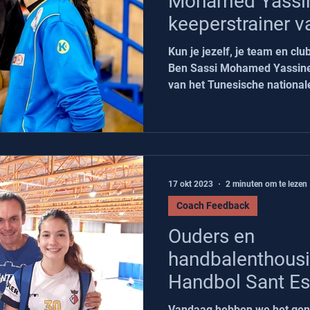
Mohamed Yassi
keeperstrainer v
team
Kun je jezelf, je team en clu
Ben Sassi Mohamed Yassin
van het Tunesische nationale
17 okt 2023
2 minuten om te lezen
Coach Feedback
Ouders en
handbalenthousi
Handbol Sant Es
Palautordera (S
Vandaag hebben we het gen