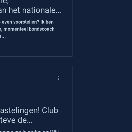
ne,
an het nationale
b even voorstellen? Ik ben
e, momenteel bondscoach
...
astelingen! Club
teve de
panje)
oegen om te praten met Wil