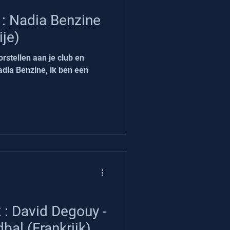
: Nadia Benzine
ije)
orstellen aan je club en
adia Benzine, ik ben een
: David Degouy -
bal (Frankrijk)