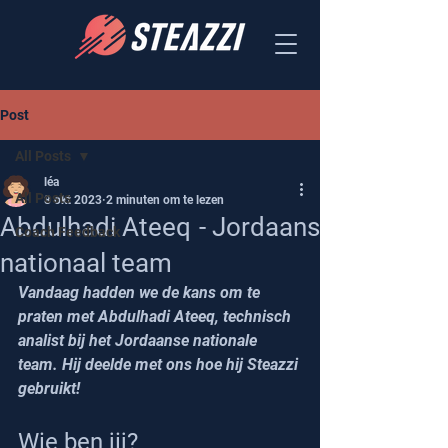
Post
All Posts
léa
All Posts
8 okt 2023
2 minuten om te lezen
Abdulhadi Ateeq - Jordaans
Coach Feedback
nationaal team
Vandaag hadden we de kans om te 
praten met Abdulhadi Ateeq, technisch 
analist bij het Jordaanse nationale 
team. Hij deelde met ons hoe hij Steazzi 
gebruikt!
Wie ben jij? 