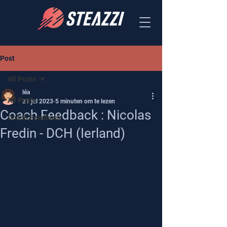
Post
All Posts
léa
All Posts
21 jul 2023
5 minuten om te lezen
Coach Feedback : Nicolas
Coach Feedback
Fredin - DCH (Ierland)