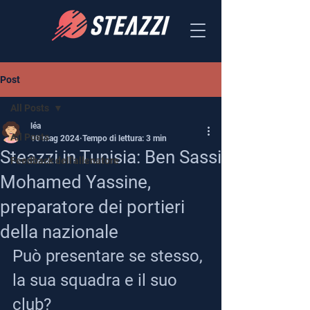
Post
All Posts
léa
All Posts
10 mag 2024
Tempo di lettura: 3 min
Steazzi in Tunisia: Ben Sassi
Feedback dell'allenatore
Mohamed Yassine,
preparatore dei portieri
della nazionale
Può presentare se stesso, 
la sua squadra e il suo 
club?