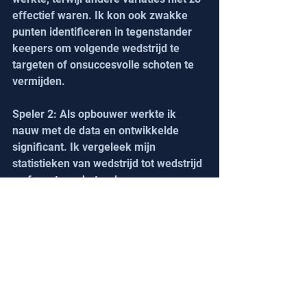
effectief waren. Ik kon ook zwakke 
punten identificeren in tegenstander 
keepers om volgende wedstrijd te 
targeten of onsuccesvolle schoten te 
vermijden.
Speler 2: Als opbouwer werkte ik 
nauw met de data en ontwikkelde 
significant. Ik vergeleek mijn 
statistieken van wedstrijd tot wedstrijd 
en focuste op het reduceren van 
balverliezen door technische fouten en 
riskante passes te vermijden. Het 
resultaat was meer assists met minder 
fouten. Ik diversifieerde ook mijn 
schotselectie en lette meer op keeper 
positionering. Dat hielp vooral onder 
druk, waar ik betere keuzes begon te 