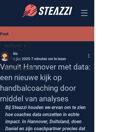
Post
All Posts
léa
All Posts
6 jun 2025
7 minuten om te lezen
Vanuit Hannover met data:
Coach Feedback
een nieuwe kijk op
handbalcoaching door
middel van analyses
Bij Steazzi houden we ervan om te zien 
hoe coaches data omzetten in echte 
impact. In Hannover, Duitsland, doen 
Daniel en zijn coachpartner precies dat 