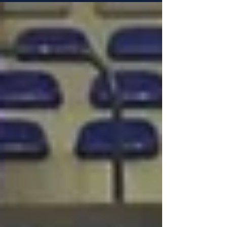
Entstehung der Plattform, ihrer Vision, mehr
Möglichkeiten für Sportlerinnen und
Sportler sowie für Vereine zu schaffen, und
von den nächsten Entwicklungsschritten im
Handball und darüber hinaus. Kannst du
dich kurz vorstellen? Ich bin Léa Gaget,
Mitgründerin des Start-ups Sportiw. Bevor
ich das Unternehmen gegründet habe, habe
ich im digitalen Marketing gearbeit