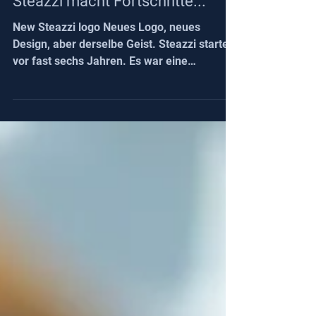
Steazzi macht Fortschritte...
New Steazzi logo Neues Logo, neues
Design, aber derselbe Geist. Steazzi startete
vor fast sechs Jahren. Es war eine
großartige Reise mit Trainern aus aller Welt.
Jetzt ist es an der Zeit, mit einem neuen
Logo neue Dynamik zu erzeugen. Mit dem
neuen Logo kommen viele neue Funktionen,
die wir im August vorstellen werden. Seien
Sie gespannt! Wir haben tolle Neuigkeiten
für Sie: Fans Max-Nutzer erhalten ein
umfangreiches Update Clubmanager
Derselbe Geist Wir arbeiten mit demselbe